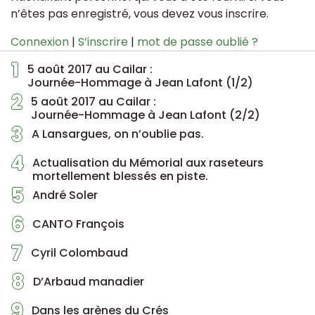
n’êtes pas enregistré, vous devez vous inscrire.
Connexion
|
S’inscrire
|
mot de passe oublié ?
1
5 août 2017 au Cailar :
Journée-Hommage à Jean Lafont (1/2)
2
5 août 2017 au Cailar :
Journée-Hommage à Jean Lafont (2/2)
3
A Lansargues, on n’oublie pas.
4
Actualisation du Mémorial aux raseteurs
mortellement blessés en piste.
5
André Soler
6
CANTO François
7
Cyril Colombaud
8
D’Arbaud manadier
9
Dans les arènes du Crés