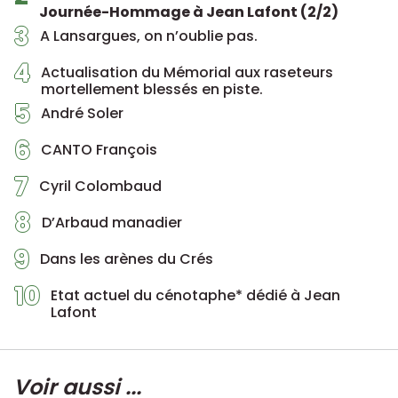
Journée-Hommage à Jean Lafont (2/2)
3
A Lansargues, on n’oublie pas.
4
Actualisation du Mémorial aux raseteurs
mortellement blessés en piste.
5
André Soler
6
CANTO François
7
Cyril Colombaud
8
D’Arbaud manadier
9
Dans les arènes du Crés
10
Etat actuel du cénotaphe* dédié à Jean
Lafont
Voir aussi ...