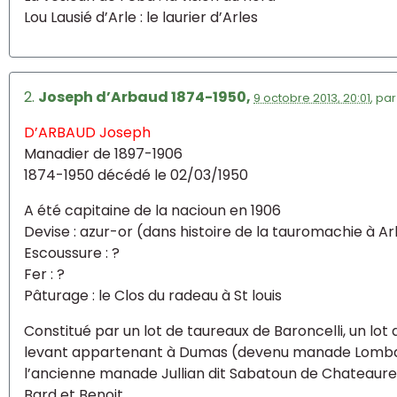
Lou Lausié d’Arle : le laurier d’Arles
2.
Joseph d’Arbaud 1874-1950,
9 octobre 2013, 20:01
,
pa
D’ARBAUD Joseph
Manadier de 1897-1906
1874-1950 décédé le 02/03/1950
A été capitaine de la nacioun en 1906
Devise : azur-or (dans histoire de la tauromachie à Arles
Escoussure : ?
Fer : ?
Pâturage : le Clos du radeau à St louis
Constitué par un lot de taureaux de Baroncelli, un l
levant appartenant à Dumas (devenu manade Lombard
l’ancienne manade Jullian dit Sabatoun de Chateaure
Bard et Benoit