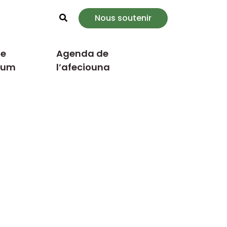
Nous soutenir
Rechercher
e
Agenda de
cum
l’afeciouna