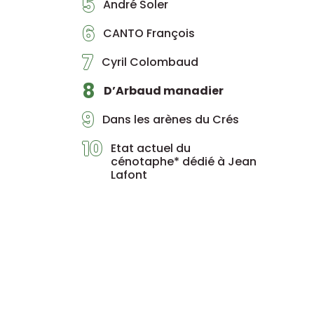
5
André Soler
6
CANTO François
7
Cyril Colombaud
8
D’Arbaud manadier
9
Dans les arènes du Crés
10
Etat actuel du
cénotaphe* dédié à Jean
Lafont