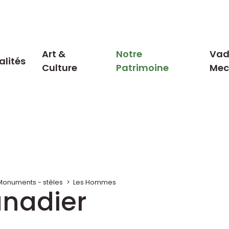
Art &
Notre
Vad
alités
Culture
Patrimoine
Me
Monuments - stèles
>
Les Hommes
nadier