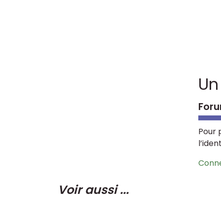
Un
Foru
Pour 
l’iden
Conn
Voir aussi ...