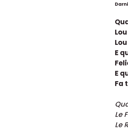
Darni
Qua
Lou
Lou
E q
Fel
E q
Fa t
Qua
Le F
Le R