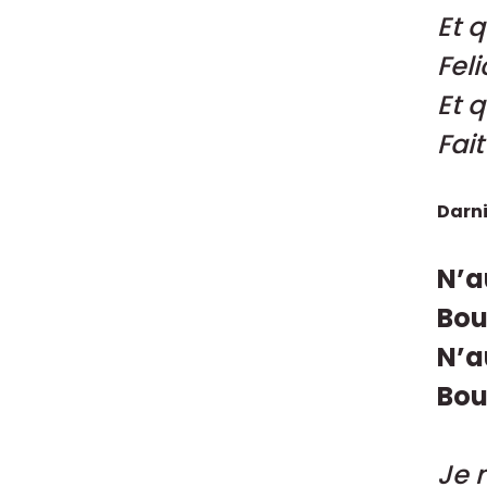
Et 
Feli
Et 
Fait
Darni
N’a
Bou
N’a
Bou
Je 