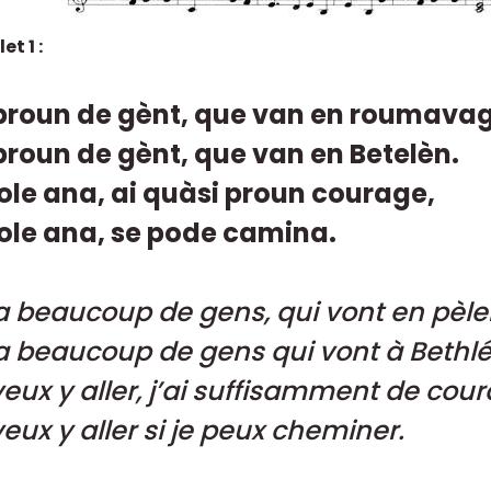
et 1 :
 proun de gènt, que van en roumavag
 proun de gènt, que van en Betelèn.
vole ana, ai quàsi proun courage,
vole ana, se pode camina.
y a beaucoup de gens, qui vont en pèle
y a beaucoup de gens qui vont à Bethl
veux y aller, j’ai suffisamment de cour
veux y aller si je peux cheminer.