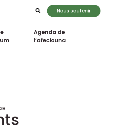
Nous soutenir
Rechercher
e
Agenda de
cum
l’afeciouna
ale
nts