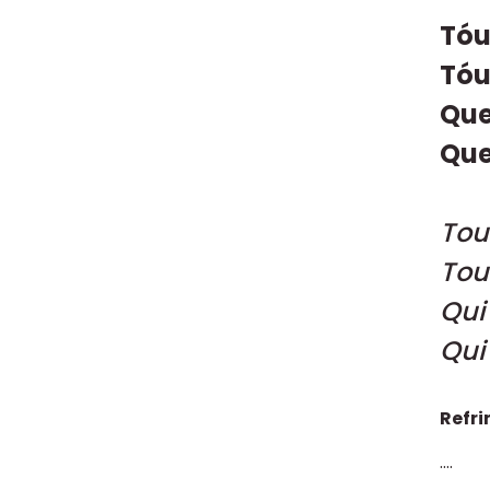
Tóu
Tóu
Que
Que 
Tou
Tou
Qui
Qui 
Refri
....