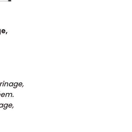
e,
rinage,
éem.
age,