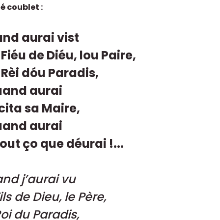
é coublet :
nd aurai vist
 Fiéu de Diéu, lou Paire,
 Rèi dóu Paradis,
uand aurai
icita sa Maire,
uand aurai
out ço que déurai !...
nd j’aurai vu
ils de Dieu, le Père,
oi du Paradis,