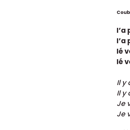
Coubl
I’a
I’a
Ié 
Ié 
Il 
Il 
Je 
Je 