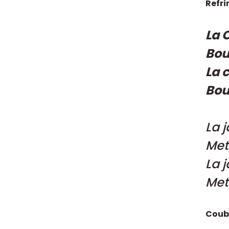
Refrin
La 
Bout
La 
Bou
La 
Mets
La 
Met
Coubl