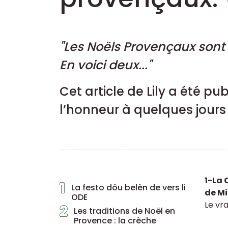
"Les Noëls Provençaux sont 
En voici deux..."
Cet article de Lily a été p
l’honneur à quelques jours
1-La
1
La festo dóu belèn de vers li
de Mi
ODE
Le vra
2
Les traditions de Noël en
Provence : la crèche