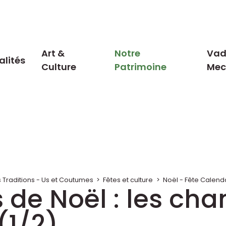
Art &
Notre
Vad
alités
Culture
Patrimoine
Me
s Traditions - Us et Coutumes
>
Fêtes et culture
>
Noël - Fête Calend
s de Noël : les cha
(1/2)