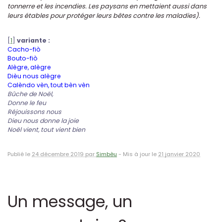
tonnerre et les incendies. Les paysans en mettaient aussi dans
leurs étables pour protéger leurs bêtes contre les maladies).
[
1
]
variante :
Cacho-fiò
Bouto-fiò
Alègre, alègre
Dièu nous alègre
Calèndo vèn, tout bèn vèn
Bûche de Noël,
Donne le feu
Réjouissons nous
Dieu nous donne la joie
Noël vient, tout vient bien
Publié le
24 décembre 2019 par
Simbèu
-
Mis à jour le
21 janvier 2020
Un message, un