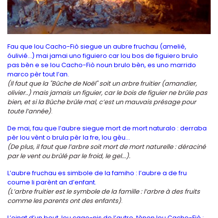
Fau que lou Cacho-Fiò siegue un aubre fruchau (amelié,
óulivié...) mai jamai uno figuiero car lou bos de figuiero brulo
pas bèn e se lou Cacho-Fiò noun brulo bèn, es uno marrido
marco pèr tout l’an.
(Il faut que la "Bûche de Noël" soit un arbre fruitier (amandier,
olivier..) mais jamais un figuier, car le bois de figuier ne brûle pas
bien, et si la Bûche brûle mal, c’est un mauvais présage pour
toute l’année)
.
De mai, fau que l’aubre siegue mort de mort naturalo : derraba
pèr lou vènt o brula pèr la fre, lou gèu...
(De plus, il faut que l’arbre soit mort de mort naturelle : déraciné
par le vent ou brûlé par le froid, le gel...).
L’aubre fruchau es simbole de la famiho : l’aubre a de fru
coume li parènt an d’enfant.
(L’arbre fruitier est le symbole de la famille : l’arbre à des fruits
comme les parents ont des enfants)
.
L’einat d’un bout, lou cago-nis de l’autre, tènon lou Cacho-Fiò :