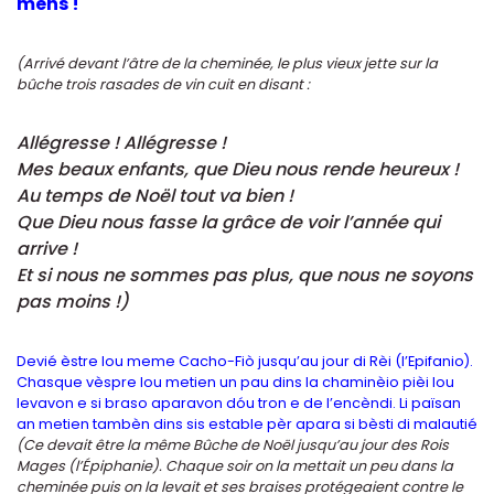
mens !
(Arrivé devant l’âtre de la cheminée, le plus vieux jette sur la
bûche trois rasades de vin cuit en disant :
Allégresse ! Allégresse !
Mes beaux enfants, que Dieu nous rende heureux !
Au temps de Noël tout va bien !
Que Dieu nous fasse la grâce de voir l’année qui
arrive !
Et si nous ne sommes pas plus, que nous ne soyons
pas moins !)
Devié èstre lou meme Cacho-Fiò jusqu’au jour di Rèi (l’Epifanio).
Chasque vèspre lou metien un pau dins la chaminèio pièi lou
levavon e si braso aparavon dóu tron e de l’encèndi. Li païsan
an metien tambèn dins sis estable pèr apara si bèsti di malautié
(Ce devait être la même Bûche de Noël jusqu’au jour des Rois
Mages (l’Épiphanie). Chaque soir on la mettait un peu dans la
cheminée puis on la levait et ses braises protégeaient contre le