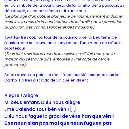
es lou simbole de la countinueta de la famiho, de la passacioun
dóu poudé, di couneissènço e di tradicioun.
(Le plus âgé d’un côté, le plus jeune de l’autre, tiennent la Bûche :
c’est le symbole de la continuation de la famille, de la passation
du pouvoir, des connaissances et des traditions)
.
Tóuti fan tres cop lou tour de la cousino o se fai bèu tèms de
l’oustau, que se trouvo ansin envirouna d’uno meno de ciéucle
prouteitour.
(Tous font trois fois le tour de la cuisine ou s’il fait beau, de la
maison qui se trouve ainsi entourée d’une sorte de cercle
protecteur).
Arriba davans la paiasso dóu fiò, lou pus vièi escampo sus lou
Cacho-Fiò tres gisclado de vin cue en disènt :
Alègre ! Alègre
Mi bèus enfant, Diéu nous alègre !
Emé Calendo tout bèn vèn !
[
1
]
Diéu nous fague la gràci de vèire
l’an que vèn !
E se noun sian pas mai que noun fuguen pas