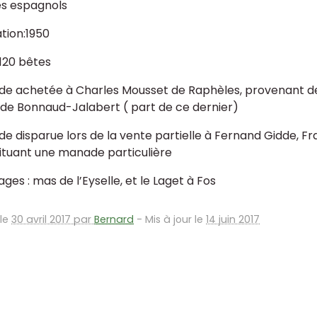
és espagnols
tion:1950
 120 bêtes
e achetée à Charles Mousset de Raphèles, provenant de
e Bonnaud-Jalabert ( part de ce dernier)
e disparue lors de la vente partielle à Fernand Gidde, Fr
ituant une manade particulière
ges : mas de l’Eyselle, et le Laget à Fos
 le
30 avril 2017 par
Bernard
-
Mis à jour le
14 juin 2017