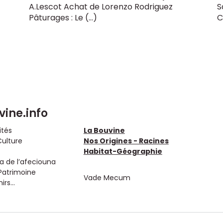
A.Lescot Achat de Lorenzo Rodriguez
S
Pâturages : Le (…)
C
vine.info
ités
La Bouvine
Culture
Nos Origines - Racines
Habitat-Géographie
 de l’afeciouna
Patrimoine
Vade Mecum
rs...