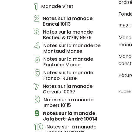
crois
1
Manade Viret
Fonda
2
Notes sur la manade
Bancal 10113
1952 :
3
Notes sur la manade
Bestieu & D’Elly 9976
Manad
4
manad
Notes sur la manade De
Montaud Manse
Manad
5
Notes sur la manade
const
Fontaine Marcel
6
Notes sur la manade
Pâtura
Franco-Russe
7
Notes sur la manade
Gervais 10037
Publié
8
Notes sur la manade
Imbert 10115
9
Notes sur la manade
Jalabert-André 10014
10
Notes sur la manade