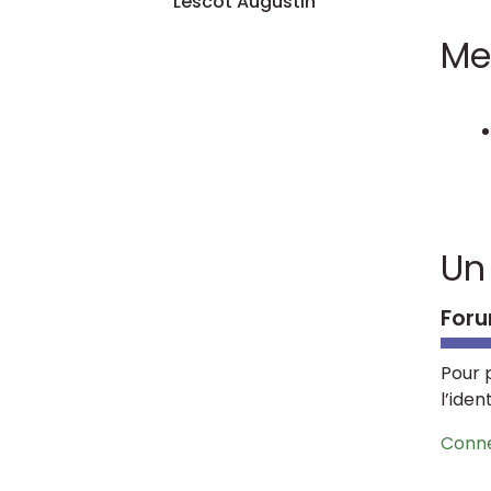
Lescot Augustin
Me
Un
Foru
Pour 
l’iden
Conn