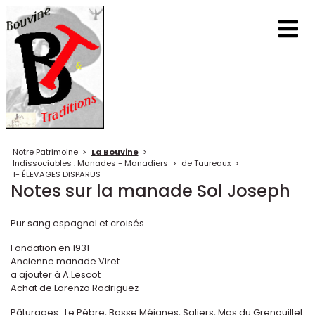
Notre Patrimoine
>
La Bouvine
>
Indissociables : Manades - Manadiers
>
de Taureaux
>
1- ÉLEVAGES DISPARUS
Notes sur la manade Sol Joseph
Pur sang espagnol et croisés
Fondation en 1931
Ancienne manade Viret
a ajouter à A.Lescot
Achat de Lorenzo Rodriguez
Pâturages : Le Pêbre, Basse Méjanes, Saliers, Mas du Grenouillet