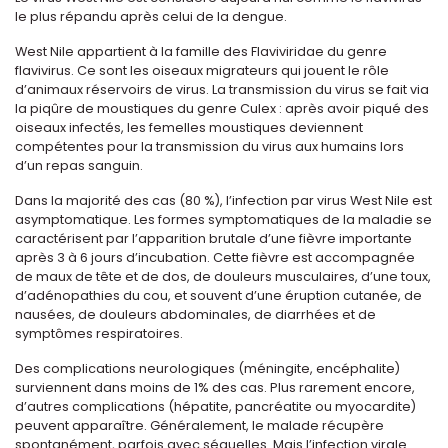
le plus répandu après celui de la dengue.
West Nile appartient à la famille des Flaviviridae du genre
flavivirus. Ce sont les oiseaux migrateurs qui jouent le rôle
d’animaux réservoirs de virus. La transmission du virus se fait via
la piqûre de moustiques du genre Culex : après avoir piqué des
oiseaux infectés, les femelles moustiques deviennent
compétentes pour la transmission du virus aux humains lors
d’un repas sanguin.
Dans la majorité des cas (80 %), l’infection par virus West Nile est
asymptomatique. Les formes symptomatiques de la maladie se
caractérisent par l’apparition brutale d’une fièvre importante
après 3 à 6 jours d’incubation. Cette fièvre est accompagnée
de maux de tête et de dos, de douleurs musculaires, d’une toux,
d’adénopathies du cou, et souvent d’une éruption cutanée, de
nausées, de douleurs abdominales, de diarrhées et de
symptômes respiratoires.
Des complications neurologiques (méningite, encéphalite)
surviennent dans moins de 1% des cas. Plus rarement encore,
d’autres complications (hépatite, pancréatite ou myocardite)
peuvent apparaître. Généralement, le malade récupère
spontanément, parfois avec séquelles. Mais l’infection virale