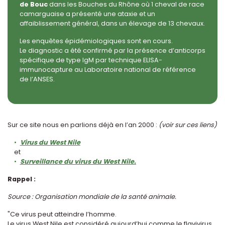
de Bouc
dans les Bouches du Rhône où 1 cheval de race
camarguaise a présenté une ataxie et un
affaiblissement général, dans un élevage de 13 chevaux.
Les enquêtes épidémiologiques sont en cours.
Le diagnostic a été confirmé par la présence d’anticorps
spécifique de type IgM par technique ELISA-
immunocapture au Laboratoire national de référence
de l’ANSES.
Sur ce site nous en parlions déjà en l’an 2000 :
(voir sur ces liens)
Virus du West Nile
et
Surveillance du virus du West Nile.
Rappel :
Source : Organisation mondiale de la santé animale.
"Ce virus peut atteindre l’homme.
Le virus West Nile est considéré aujourd’hui comme le flavivirus