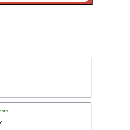
nard
?