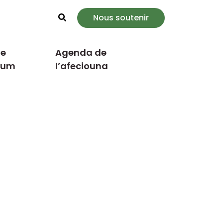
Nous soutenir
Rechercher
e
Agenda de
cum
l’afeciouna