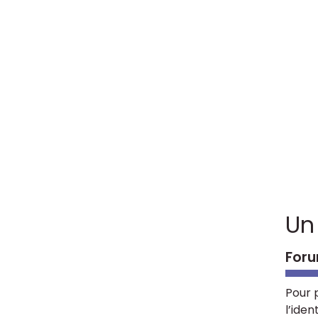
Un
Foru
Pour 
l’iden