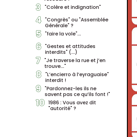
3
"Colère et indignation"
4
"Congrès" ou "Assemblée
Générale" ?
5
"faire la vole"...
6
"Gestes et attitudes
interdits" (...)
7
"Je traverse la rue et j’en
trouve..."
8
"L’encierro à l’eyraguaise"
interdit !
9
"Pardonnez-les ils ne
savent pas ce qu’ils font !"
10
1986 : Vous avez dit
"autorité" ?