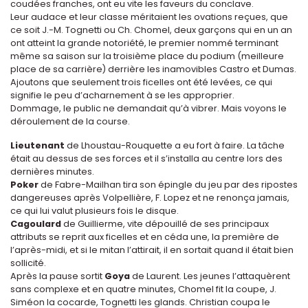
coudées franches, ont eu vite les faveurs du conclave.
Leur audace et leur classe méritaient les ovations reçues, que
ce soit J.-M. Tognetti ou Ch. Chomel, deux garçons qui en un an
ont atteint la grande notoriété, le premier nommé terminant
même sa saison sur la troisième place du podium (meilleure
place de sa carrière) derrière les inamovibles Castro et Dumas.
Ajoutons que seulement trois ficelles ont été levées, ce qui
signifie le peu d’acharnement à se les approprier.
Dommage, le public ne demandait qu’à vibrer. Mais voyons le
déroulement de la course.
Lieutenant
de Lhoustau-Rouquette a eu fort à faire. La tâche
était au dessus de ses forces et il s’installa au centre lors des
dernières minutes.
Poker
de Fabre-Mailhan tira son épingle du jeu par des ripostes
dangereuses après Volpellière, F. Lopez et ne renonça jamais,
ce qui lui valut plusieurs fois le disque.
Cagoulard
de Guillierme, vite dépouillé de ses principaux
attributs se reprit aux ficelles et en céda une, la première de
l’après-midi, et si le mitan l’attirait, il en sortait quand il était bien
sollicité.
Après la pause sortit
Goya
de Laurent. Les jeunes l’attaquèrent
sans complexe et en quatre minutes, Chomel fit la coupe, J.
Siméon la cocarde, Tognetti les glands. Christian coupa le