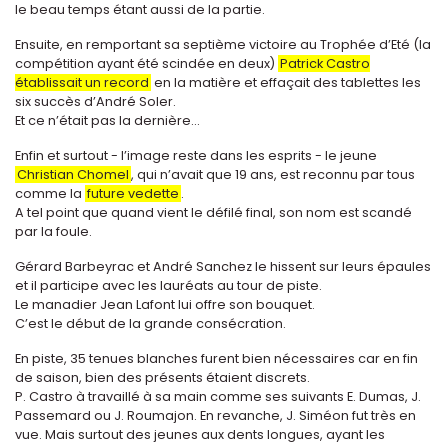
le beau temps étant aussi de la partie.
Ensuite, en remportant sa septième victoire au Trophée d’Eté (la
compétition ayant été scindée en deux)
Patrick Castro
établissait un record
en la matière et effaçait des tablettes les
six succès d’André Soler.
Et ce n’était pas la dernière...
Enfin et surtout - l’image reste dans les esprits - le jeune
Christian Chomel
, qui n’avait que 19 ans, est reconnu par tous
comme la
future vedette
.
A tel point que quand vient le défilé final, son nom est scandé
par la foule.
Gérard Barbeyrac et André Sanchez le hissent sur leurs épaules
et il participe avec les lauréats au tour de piste.
Le manadier Jean Lafont lui offre son bouquet.
C’est le début de la grande consécration.
En piste, 35 tenues blanches furent bien nécessaires car en fin
de saison, bien des présents étaient discrets.
P. Castro à travaillé à sa main comme ses suivants E. Dumas, J.
Passemard ou J. Roumajon. En revanche, J. Siméon fut très en
vue. Mais surtout des jeunes aux dents longues, ayant les