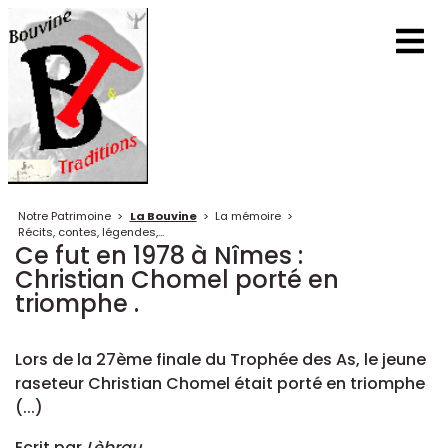
Notre Patrimoine
>
La Bouvine
>
La mémoire
>
Récits, contes, légendes,...
Ce fut en 1978 à Nîmes :
Christian Chomel porté en
triomphe .
Lors de la 27ème finale du Trophée des As, le jeune
raseteur Christian Chomel était porté en triomphe
(...)
Ecrit par
Lèbrau