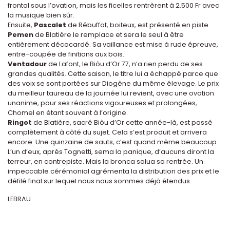
frontal sous l’ovation, mais les ficelles rentrèrent à 2.500 Fr avec
la musique bien sûr.
Ensuite,
Pascalet
de Rébuffat, boiteux, est présenté en piste.
Pemen
de Blatière le remplace et sera le seul à être
entièrement décocardé. Sa vaillance est mise à rude épreuve,
entre-coupée de finitions aux bois.
Ventadour
de Lafont, le Biòu d’Or 77, n’a rien perdu de ses
grandes qualités. Cette saison, le titre lui a échappé parce que
des voix se sont portées sur Diogène du même élevage. Le prix
du meilleur taureau de la journée lui revient, avec une ovation
unanime, pour ses réactions vigoureuses et prolongées,
Chomel en étant souvent à l’origine.
Ringot
de Blatière, sacré Biòu d’Or cette année-là, est passé
complètement à côté du sujet. Cela s’est produit et arrivera
encore. Une quinzaine de sauts, c’est quand même beaucoup.
L’un d’eux, après Tognetti, sema la panique, d’aucuns diront la
terreur, en contrepiste. Mais la bronca salua sa rentrée. Un
impeccable cérémonial agrémenta la distribution des prix et le
défilé final sur lequel nous nous sommes déjà étendus.
LEBRAU