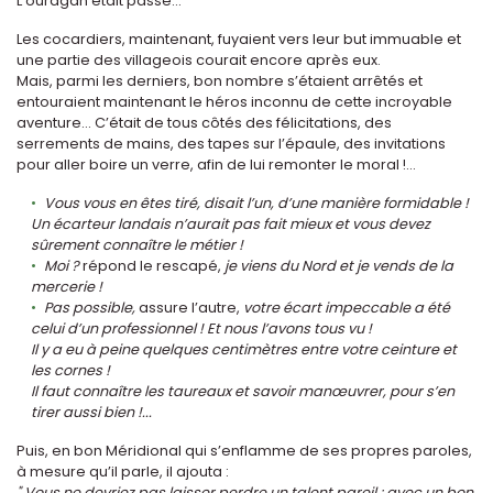
L’ouragan était passé...
Les cocardiers, maintenant, fuyaient vers leur but immuable et
une partie des villageois courait encore après eux.
Mais, parmi les derniers, bon nombre s’étaient arrêtés et
entouraient maintenant le héros inconnu de cette incroyable
aventure... C’était de tous côtés des félicitations, des
serrements de mains, des tapes sur l’épaule, des invitations
pour aller boire un verre, afin de lui remonter le moral !...
Vous vous en êtes tiré, disait l’un, d’une manière formidable !
Un écarteur landais n’aurait pas fait mieux et vous devez
sûrement connaître le métier !
Moi ?
répond le rescapé,
je viens du Nord et je vends de la
mercerie !
Pas possible,
assure l’autre,
votre écart impeccable a été
celui d’un professionnel ! Et nous l’avons tous vu !
Il y a eu à peine quelques centimètres entre votre ceinture et
les cornes !
Il faut connaître les taureaux et savoir manœuvrer, pour s’en
tirer aussi bien !...
Puis, en bon Méridional qui s’enflamme de ses propres paroles,
à mesure qu’il parle, il ajouta :
" Vous ne devriez pas laisser perdre un talent pareil ; avec un bon