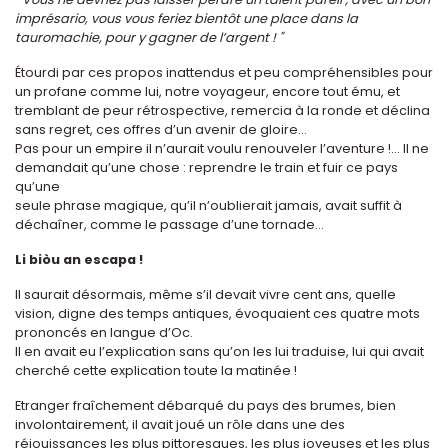
imprésario, vous vous feriez bientôt une place dans la
tauromachie, pour y gagner de l’argent ! "
Étourdi par ces propos inattendus et peu compréhensibles pour
un profane comme lui, notre voyageur, encore tout ému, et
tremblant de peur rétrospective, remercia à la ronde et déclina
sans regret, ces offres d’un avenir de gloire...
Pas pour un empire il n’aurait voulu renouveler l’aventure !... Il ne
demandait qu’une chose : reprendre le train et fuir ce pays
qu’une
seule phrase magique, qu’il n’oublierait jamais, avait suffit à
déchaîner, comme le passage d’une tornade...
Li biòu an escapa !
Il saurait désormais, même s’il devait vivre cent ans, quelle
vision, digne des temps antiques, évoquaient ces quatre mots
prononcés en langue d’Oc.
Il en avait eu l’explication sans qu’on les lui traduise, lui qui avait
cherché cette explication toute la matinée !
Etranger fraîchement débarqué du pays des brumes, bien
involontairement, il avait joué un rôle dans une des
réjouissances les plus pittoresques, les plus joyeuses et les plus