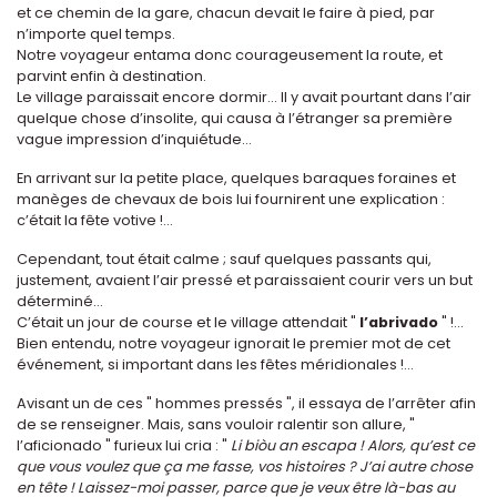
et ce chemin de la gare, chacun devait le faire à pied, par
n’importe quel temps.
Notre voyageur entama donc courageusement la route, et
parvint enfin à destination.
Le village paraissait encore dormir... Il y avait pourtant dans l’air
quelque chose d’insolite, qui causa à l’étranger sa première
vague impression d’inquiétude...
En arrivant sur la petite place, quelques baraques foraines et
manèges de chevaux de bois lui fournirent une explication :
c’était la fête votive !...
Cependant, tout était calme ; sauf quelques passants qui,
justement, avaient l’air pressé et paraissaient courir vers un but
déterminé...
C’était un jour de course et le village attendait "
l’abrivado
" !...
Bien entendu, notre voyageur ignorait le premier mot de cet
événement, si important dans les fêtes méridionales !...
Avisant un de ces " hommes pressés ", il essaya de l’arrêter afin
de se renseigner. Mais, sans vouloir ralentir son allure, "
l’aficionado " furieux lui cria : "
Li biòu an escapa ! Alors, qu’est ce
que vous voulez que ça me fasse, vos histoires ? J’ai autre chose
en tête ! Laissez-moi passer, parce que je veux être là-bas au