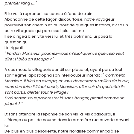
premier rang !
... "
Et le voilà reprenant sa course à fond de train.
Abandonné de cette façon discourtoise, notre voyageur
poursuivit son chemin et, au bout de quelques instants, avisa un
autre villageois qui paraissait plus calme.
Il se dirigea bien vite vers lui et, très poliment, lui posa la
question qui
l’intriguait :
" Pardon, Monsieur, pourriez-vous m’expliquer ce que cela veut
dire : Li biòu an escapa ? "
A ces mots, le villageois bondit sur place et, ayant perdu tout
son flegme, apostropha son interlocuteur interdit : "
Comment,
Monsieur, li bioù an escapa, et vous demeurez au milieu de la rue,
sans rien faire ? Il faut courir, Monsieur, aller voir de quel côté ils
sont partis, alerter tout le village !
D’où sortez-vous pour rester là sans bouger, planté comme un
piquet ? "
Et sans attendre la réponse de son vis-à-vis abasourdi, il
s’élança au pas de course dans la première rue ouverte devant
lui.
De plus en plus désorienté, notre Nordiste commença à se