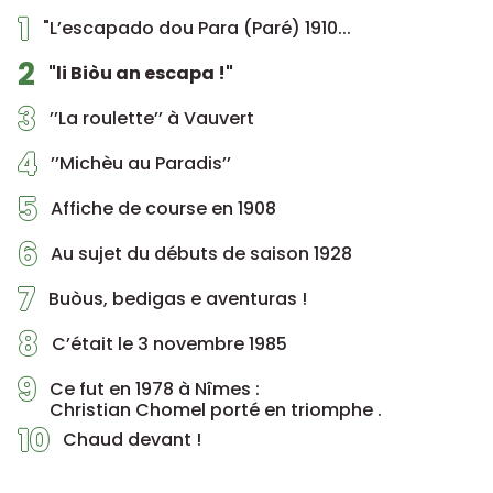
1
"L’escapado dou Para (Paré) 1910...
2
"li Biòu an escapa !"
3
’’La roulette’’ à Vauvert
4
’’Michèu au Paradis’’
5
Affiche de course en 1908
6
Au sujet du débuts de saison 1928
7
Buòus, bedigas e aventuras !
8
C’était le 3 novembre 1985
9
Ce fut en 1978 à Nîmes :
Christian Chomel porté en triomphe .
10
Chaud devant !