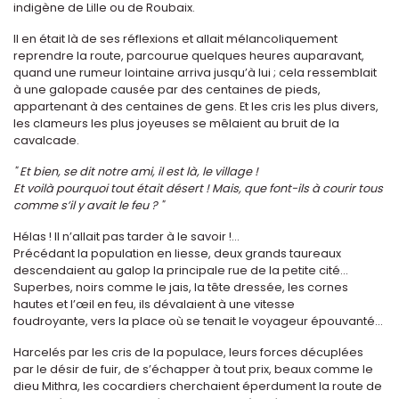
indigène de Lille ou de Roubaix.
Il en était là de ses réflexions et allait mélancoliquement
reprendre la route, parcourue quelques heures auparavant,
quand une rumeur lointaine arriva jusqu’à lui ; cela ressemblait
à une galopade causée par des centaines de pieds,
appartenant à des centaines de gens. Et les cris les plus divers,
les clameurs les plus joyeuses se mêlaient au bruit de la
cavalcade.
" Et bien, se dit notre ami, il est là, le village !
Et voilà pourquoi tout était désert ! Mais, que font-ils à courir tous
comme s’il y avait le feu ? "
Hélas ! Il n’allait pas tarder à le savoir !...
Précédant la population en liesse, deux grands taureaux
descendaient au galop la principale rue de la petite cité...
Superbes, noirs comme le jais, la tête dressée, les cornes
hautes et l’œil en feu, ils dévalaient à une vitesse
foudroyante, vers la place où se tenait le voyageur épouvanté...
Harcelés par les cris de la populace, leurs forces décuplées
par le désir de fuir, de s’échapper à tout prix, beaux comme le
dieu Mithra, les cocardiers cherchaient éperdument la route de