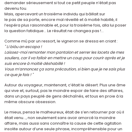
demander sérieusement si tout ce petit peuple n’était pas
devenu fou.
Mais, apercevant un troisième individu qui bâillait sur
le pas de sa porte, encore mal réveillé et à moitié habillé, il
l’espéra plus raisonnable et, pour la troisième fois, alla lui poser
la question fatidique... Le résultat ne changea pas !...
Comme mû par un ressort, le vigneron se dressa en criant :
" Li biòu an escapa !
Laissez-moi remonter mon pantalon et serrer les lacets de mes
souliers, car il va falloir en mettre un coup pour courir après et je
suis encore à moitié déshabillé !
Vous m’annoncez ça sans précaution, si bien que je ne sais plus
ce que je fais ! "
Autour du voyageur, maintenant, c’était le désert. Plus une âme
qui vive et, surtout, pas le moindre espoir de faire des affaires,
dans un pays peuplé de gens déchaînés, et tous en proie à la
même obscure obsession.
Le mieux, pensa le malheureux, était de s’en retourner par où il
était venu..., non seulement sans avoir amorcé la moindre
affaire, mais aussi sans connaître la cause de cette agitation
insolite autour d’une seule phrase, incompréhensible pour un