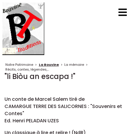
Notre Patrimoine
>
La Bouvine
>
La mémoire
>
Récits, contes, légendes,...
"li Biòu an escapa !"
Un conte de Marcel Salem tiré de
CAMARGUE TERRE DES SALICORNES : "Souvenirs et
Contes"
Ed. Henri PELADAN UZES
Un classique à lire et relire ! (NdR)