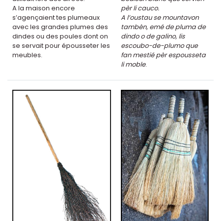
A la maison encore
pèr li cauco.
s’agençaient tes plumeaux
A l’oustau se mountavon
avec les grandes plumes des
tambèn, emé de pluma de
dindes ou des poules dont on
dindo o de galino, lis
se servait pour épousseter les
escoubo-de-plumo que
meubles.
fan mestié pèr espousseta
li moble
.