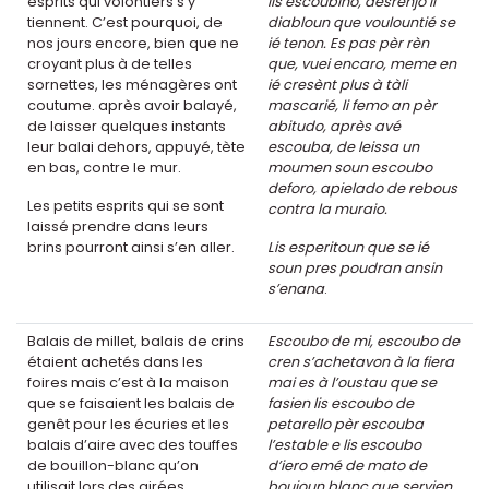
esprits qui volontiers s’y
lis escoubiho, desrènjo li
tiennent. C’est pourquoi, de
diabloun que voulountié se
nos jours encore, bien que ne
ié tenon. Es pas pèr rèn
croyant plus à de telles
que, vuei encaro, meme en
sornettes, les ménagères ont
ié cresènt plus à tàli
coutume. après avoir balayé,
mascarié, li femo an pèr
de laisser quelques instants
abitudo, après avé
leur balai dehors, appuyé, tète
escouba, de leissa un
en bas, contre le mur.
moumen soun escoubo
deforo, apielado de rebous
Les petits esprits qui se sont
contra la muraio.
laissé prendre dans leurs
brins pourront ainsi s’en aller.
Lis esperitoun que se ié
soun pres poudran ansin
s’enana
.
Balais de millet, balais de crins
Escoubo de mi, escoubo de
étaient achetés dans les
cren s’achetavon à la fiera
foires mais c’est à la maison
mai es à l’oustau que se
que se faisaient les balais de
fasien lis escoubo de
genêt pour les écuries et les
petarello pèr escouba
balais d’aire avec des touffes
l’estable e lis escoubo
de bouillon-blanc qu’on
d’iero emé de mato de
utilisait lors des airées.
bouioun blanc que servien