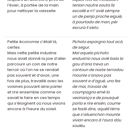
l’évier, à portée de la main
tenian nautre sauta lis
pour nettoyer la vaisselle.
escalié e n’i’ avié sèmpre
un de penja proche eiguié,
à pourtado de man, pèr
escura li sieto
.
Petite économie c’était là,
Pichoto espargno tout acô,
certes.
de segur.
Mais cette petite industrie
Mai aquelo pichoto
nous avait donné la joie d’aller
endustrio nous avié baia la
parcourir un coin de notre
gau d’ana treva un
terroir où l’on ne se rendait
cantoun de noste terradou
pas souvent et d’avoir, une
mounte s’anavo pas
fois de plus, travaillé avec les
souvent e d’agué, uno fes
voisines pouvant ainsi parler
de mai, travaia de
et rire ensemble comme on
coumpagno emé la
savait le faire en ces temps
vesinanço e de pousqué
qui s’éloignent où nous vivions
parla e rire ensèn, coume
encore à l’heure du soleil.
se fasié dins, aquéli tèms
que s’aliuenchon mounte
vivian encaro à l’aura dóu
soulèu.