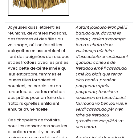
Joyeuses aussi étaient les
Autant jouiouso èron pièi li
réunions, devant les maisons,
batudo que, davans lis
des femmes et des filles du
oustau, vesien s’acampa
voisinage, où l’on faisait les
femo e chato de la
balayettes en assemblant et
vesinanço pèr faire
liant des poignées de roseaux
d’escoubeto en enliassant
et des frottoirs avec les prèles.
quàuqui canèu e de
Avec cette dextérité innée qui
fretadou emé li cassaudo.
leur est propre, femmes et
Emé lou biais que tenon
jeunes filles tordaient et
clou banèu, prenènt
nouaient, en cercles ou en
pougnado après
torsades, les vertes mèches
pougnado, toursien e
des prêles pour en faire des
nousavon en torco fasènt
frottoirs qu’elles enfilaient
lou round vo ben lou vue, li
ensuite d’une ficelle.
verdi cassaudo pèr n’en
faire de fretadou
Ces chapelets de frottoirs,
qu’enliassavon pièi à-n-
nous les conservions sous les
uno corda.
escaliers mars il y en avait
toujours un accroché près de
Aquéli rèst de fretadou li