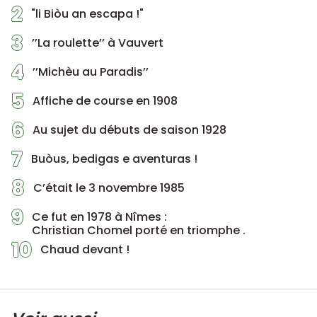
2
"li Biòu an escapa !"
3
’’La roulette’’ à Vauvert
4
’’Michèu au Paradis’’
5
Affiche de course en 1908
6
Au sujet du débuts de saison 1928
7
Buòus, bedigas e aventuras !
8
C’était le 3 novembre 1985
9
Ce fut en 1978 à Nîmes :
Christian Chomel porté en triomphe .
10
Chaud devant !