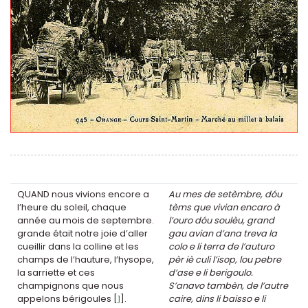
QUAND nous vivions encore a
Au mes de setèmbre, dóu
l’heure du soleil, chaque
tèms que vivian encaro à
année au mois de septembre.
l’ouro dóu soulèu, grand
grande était notre joie d’aller
gau avian d’ana treva la
cueillir dans la colline et les
colo e li terra de l’auturo
champs de l’hauture, l’hysope,
pèr iè culi l’isop, lou pebre
la sarriette et ces
d’ase e li berigoulo.
champignons que nous
S’anavo tambèn, de l’autre
appelons bérigoules
[
1
]
.
caire, dins li baisso e li