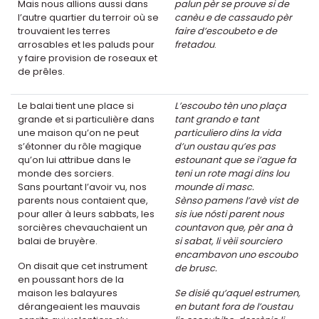
Mais nous allions aussi dans
palun pèr se prouve si de
l’autre quartier du terroir où se
canèu e de cassaudo pèr
trouvaient les terres
faire d’escoubeto e de
arrosables et les paluds pour
fretadou
.
y faire provision de roseaux et
de prêles.
Le balai tient une place si
L’escoubo tèn uno plaça
grande et si particulière dans
tant grando e tant
une maison qu’on ne peut
particuliero dins la vida
s’étonner du rôle magique
d’un oustau qu’es pas
qu’on lui attribue dans le
estounant que se i’ague fa
monde des sorciers.
teni un rote magi dins lou
Sans pourtant l’avoir vu, nos
mounde di masc.
parents nous contaient que,
Sènso pamens l’avè vist de
pour aller à leurs sabbats, les
sis iue nósti parent nous
sorcières chevauchaient un
countavon que, pèr ana à
balai de bruyère.
si sabat, li vèii sourciero
encambavon uno escoubo
On disait que cet instrument
de brusc.
en poussant hors de la
maison les balayures
Se disié qu’aquel estrumen,
dérangeaient les mauvais
en butant fora de l’oustau