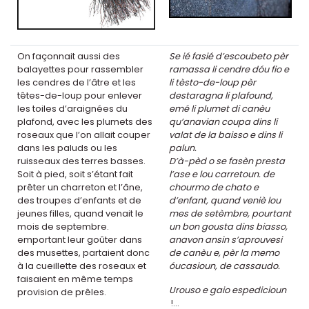
On façonnait aussi des
Se ié fasié d’escoubeto pèr
balayettes pour rassembler
ramassa li cendre dóu fio e
les cendres de l’âtre et les
li tèsto-de-loup pèr
têtes-de-loup pour enlever
destaragna li plafound,
les toiles d’araignées du
emé li plumet di canèu
plafond, avec les plumets des
qu’anavian coupa dins li
roseaux que l’on allait couper
valat de la baisso e dins li
dans les paluds ou les
palun.
ruisseaux des terres basses.
D’à-pèd o se fasèn presta
Soit à pied, soit s’étant fait
l’ase e lou carretoun. de
prêter un charreton et l’âne,
chourmo de chato e
des troupes d’enfants et de
d’enfant, quand veniè lou
jeunes filles, quand venait le
mes de setèmbre, pourtant
mois de septembre.
un bon gousta dins biasso,
emportant leur goûter dans
anavon ansin s’aprouvesi
des musettes, partaient donc
de canèu e, pèr la memo
à la cueillette des roseaux et
óucasioun, de cassaudo.
faisaient en même temps
Urouso e gaio espedicioun
provision de prêles.
!...