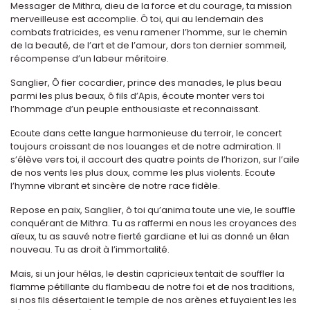
Messager de Mithra, dieu de la force et du courage, ta mission
merveilleuse est accomplie. Ô toi, qui au lendemain des
combats fratricides, es venu ramener l’homme, sur le chemin
de la beauté, de l’art et de l’amour, dors ton dernier sommeil,
récompense d’un labeur méritoire.
Sanglier, Ô fier cocardier, prince des manades, le plus beau
parmi les plus beaux, ô fils d’Apis, écoute monter vers toi
l’hommage d’un peuple enthousiaste et reconnaissant.
Ecoute dans cette langue harmonieuse du terroir, le concert
toujours croissant de nos louanges et de notre admiration. Il
s’élève vers toi, il accourt des quatre points de l’horizon, sur l’aile
de nos vents les plus doux, comme les plus violents. Ecoute
l’hymne vibrant et sincère de notre race fidèle.
Repose en paix, Sanglier, ô toi qu’anima toute une vie, le souffle
conquérant de Mithra. Tu as raffermi en nous les croyances des
aïeux, tu as sauvé notre fierté gardiane et lui as donné un élan
nouveau. Tu as droit à l’immortalité.
Mais, si un jour hélas, le destin capricieux tentait de souffler la
flamme pétillante du flambeau de notre foi et de nos traditions,
si nos fils désertaient le temple de nos arènes et fuyaient les les