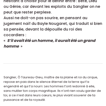
hésitant à choisir pour le définir entre : Bête, Dieu
ou Génie, car devant les exploits du Sanglier on ne
peut que rester perplexe.
Aussi ne doit-on pas sourire, en pensant au
jugement naïf du Bayle Nougaret, qui traduit si bien
sa pensée, devant la dépouille du roi des
cocardiers :
«
S’il avait été un homme, il aurait été un grand
homme
»
Sanglier, Ô Taureau-Dieu, maître de la plaine et roi du cirque,
repose en paix dans le silence éternel de la terre qui t’a
engendré et qui t’a nourri. Les hommes t’ont redonné à elle,
sans mutiler ton corps magnifique. Ils n’ont rien voulu garder de
toi, si ce n’est dans leurs cœurs, le plus vivant souvenir de ta
puissance et de ta royauté.