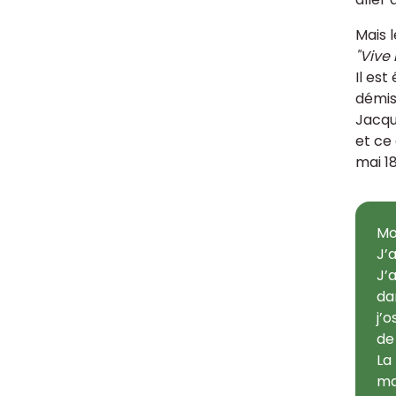
Mais l
"Vive 
Il est
démiss
Jacqu
et ce 
mai 18
Mo
J’
J’
da
j’
de
La
mai