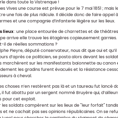
rle dans toute la Vistrenque !
ues Vives une course est prévue pour le 7 mai 1851 ; mais l
re une fois de plus ridicule. Il décide donc de faire appel
rmes et une compagnie d’infanterie légère sur les lieux.
s lieux
: une place entourée de charrettes et de théâtres o
pe arrive elle trouve les étagères copieusement garnies.
t-il de réelles sommations ?
phe Pieyre, député conservateur, nous dit que oui et qu’il f
ours d’après ce politicien, se posta alors devant les solda
s marchèrent sur les manifestants baïonnette au canon e
dement les gradins furent évacués et la résistance cessa
seurs à cheval.
les choses n’en restèrent pas là et un taureau fut lancé d
 il fut abattu par un sergent nommé Bruyère qui, d’ailleurs
 pour cet exploit.
r les soldats campèrent sur les lieux de "leur forfait" tan
s et ne cachait pas ses opinions républicaines. On se refu
 à Lunel pour chercher la cantinière du régiment de chasse