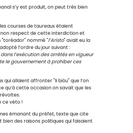
al s’y est produit, on peut très bien
, les courses de taureaux étaient
non respect de cette interdiction et
 "toréador" nommé "
l’Aristo
" avait eu la
dopté l’ordre du jour suivant :
dans l’exécution des arrêtés en vigueur
ite le gouvernement à prohiber ces
ui allaient affronter "li biòu" que l’on
rce qu’à cette occasion on savait que les
révoltes.
 ce véto !
darmes émanant du préfet, texte que cite
t bien des raisons politiques qui faisaient