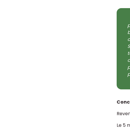
p
b
d
S
t
d
p
p
Conc
Reveno
Le 5 m