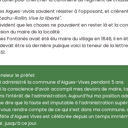
es Aigues-vivois savaient résister à l’opposant, et crièrent
Ledru-Rollin, Vive la liberté".
 évident que les choses ne pouvaient en rester là et la co
ion du maire de la localité.
es Fontanès avait été élu maire du village en 1846, il en
devait être sa dernière puisque voici la teneur de la lettre
51.
nsieur le préfet
ai administré la commune d’Aigues-Vives pendant 5 ans.
ai la conscience d’avoir accompli mes devoirs de maire, t
ns l’intérêt de l’administration. Aujourd’hui ma position a
ose dire que la faute est imputable à l’administration supér
 vous rendre compte de ce qui s’est dans ma commune, da
 fête d’Aigues Vives est célébrée depuis un temps immém
 ; jusqu’à ce jour.