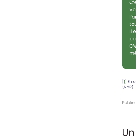
C’
Ve
l’
ta
Il
pa
C’
mê
[
1
]
Eh o
(NdR)
Publié
Un