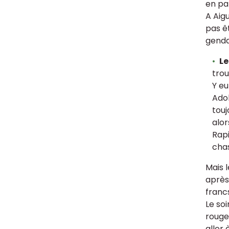
en pa
A Aig
pas êt
genda
Le
trou
Y eu
Adol
touj
alor
Rapi
chas
Mais 
après,
francs
Le soi
rouge
aller