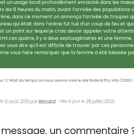
est un usage local profondément enraciné dans les mœur
rs les 8 heures du matin, avant l’arrivée des populations v
arène, dans ce moment on annonça l’arrivée de troupes qu
ureau qui était dans l’arène fut tué d’un coup de feu et q
 est un point sur lequel je crois devoir appeler votre attent
rmi ces quatre, il y a deux septuagénaires et une femme.
est vous dire qu’il est difficile de trouver par ces person
me vous faire remarquer que la femme à été blessée par
ui ! C’était du temps où nous avions créé le site fédéral ffcc.info (2002-2
 le
9 août 2019 par
Bernard
-
Mis à jour le
28 juillet 2023
 message, un commentaire 