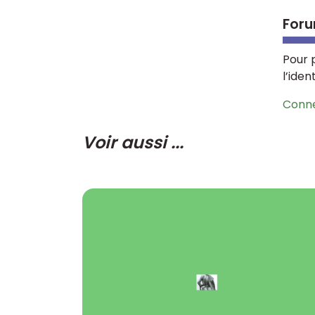
Foru
Pour 
l’iden
Conn
Voir aussi ...