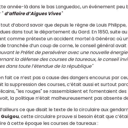
tte année-là dans le bas Languedoc, un événement peu ban
 "
d’affaire d’Aigues Vives
"
t tout d’abord savoir que depuis le règne de Louis Philippe
dues dans tout le département du Gard. En 1850, suite au 
nt comme prétexte un accident mortel à Générac où un
ide tranchée d’un coup de corne, le conseil général avait a
uvant le Préfet de persévérer avec une nouvelle énergie 
rnant la défense des courses de taureaux, le conseil inv
es dans toute l’étendue de la république"
n fait ce n’est pas a cause des dangers encourus par ceux q
it la suppression des courses, c’était aussi et surtout pa
licains, "les rouges" se rassemblaient et fomentaient des 
 voit, la politique n’était malheureusement pas absente de
d’ailleurs ce que disait le texte de la circulaire aux gen
e Guigou
, cette circulaire prouve si besoin était que c’étai
dire à cette époque les courses de taureaux :