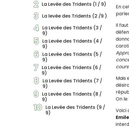
2
La Levée des Tridents (1 / 9)
En ce
parler
3
La levée des Tridents (2 /9 )
Il fau
4
La Levée des Tridents (3 /
défen
9)
5
donna
La Levée des Tridents (4 /
carot
9)
6
Appro
La Levée des Tridents (5 /
9)
conce
7
cours
La Levée des Tridents (6 /
9)
Mais e
8
La Levée des Tridents (7 /
désira
9)
9
répub
La Levée des Tridents (8 /
On le
9)
10
La Levée des Tridents (9 /
Voici 
9)
Emil
inter