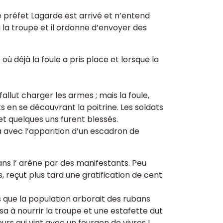
e préfet Lagarde est arrivé et n’entend
 à la troupe et il ordonne d’envoyer des
ù déjà la foule a pris place et lorsque la
allut charger les armes ; mais la foule,
ts en se découvrant la poitrine. Les soldats
t quelques uns furent blessés.
 avec l’apparition d’un escadron de
ans l’ arène par des manifestants. Peu
, reçut plus tard une gratification de cent
dis que la population arborait des rubans
sa à nourrir la troupe et une estafette dut
urs qui vint avec un fourgon de vivres !