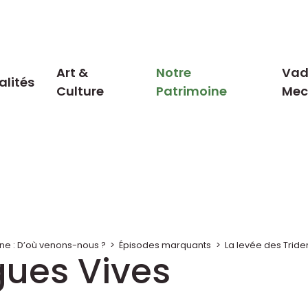
Art &
Notre
Vad
alités
Culture
Patrimoine
Me
ne : D’où venons-nous ?
>
Épisodes marquants
>
La levée des Tride
igues Vives