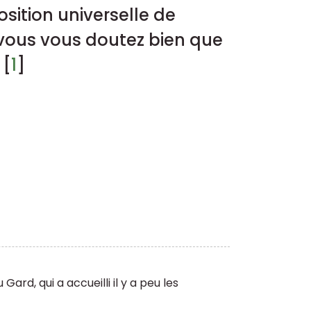
sition universelle de
s vous vous doutez bien que
[
1
]
ard, qui a accueilli il y a peu les