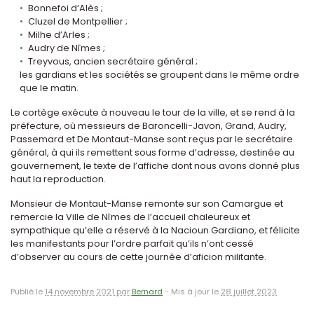
Bonnefoi d’Alès ;
Cluzel de Montpellier ;
Milhe d’Arles ;
Audry de Nîmes ;
Treyvous, ancien secrétaire général ;
les gardians et les sociétés se groupent dans le même ordre
que le matin.
Le cortège exécute à nouveau le tour de la ville, et se rend à la
préfecture, où messieurs de Baroncelli-Javon, Grand, Audry,
Passemard et De Montaut-Manse sont reçus par le secrétaire
général, à qui ils remettent sous forme d’adresse, destinée au
gouvernement, le texte de l’affiche dont nous avons donné plus
haut la reproduction.
Monsieur de Montaut-Manse remonte sur son Camargue et
remercie la Ville de Nîmes de l’accueil chaleureux et
sympathique qu’elle a réservé à la Nacioun Gardiano, et félicite
les manifestants pour l’ordre parfait qu’ils n’ont cessé
d’observer au cours de cette journée d’aficion militante.
Publié le
14 novembre 2021 par
Bernard
-
Mis à jour le
28 juillet 2023