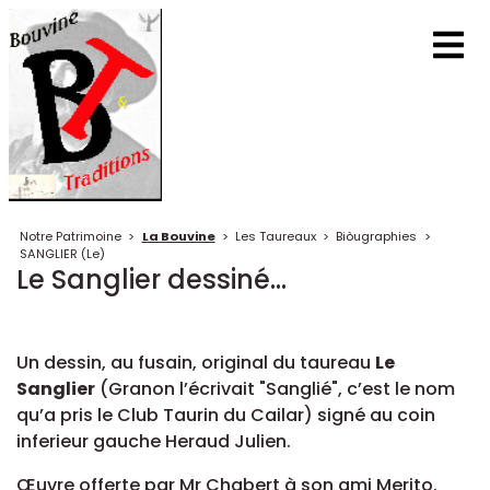
Notre Patrimoine
>
La Bouvine
>
Les Taureaux
>
Biòugraphies
>
SANGLIER (Le)
Le Sanglier dessiné...
Un dessin, au fusain, original du taureau
Le
Sanglier
(Granon l’écrivait "Sanglié", c’est le nom
qu’a pris le Club Taurin du Cailar) signé au coin
inferieur gauche Heraud Julien.
Œuvre offerte par Mr Chabert à son ami Merito.