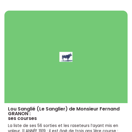
Lou Sanglié (Le Sanglier) de Monsieur Fernand
GRANON :
ses courses
La liste de ses 56 sorties et les raseteurs l’ayant mis en
valeur. || ANNÉE 1919 : il est âgé de trois ans 1ère course :